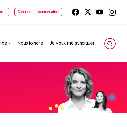
on +
Centre de documentation
ance
Nous joindre
Je veux me syndiquer