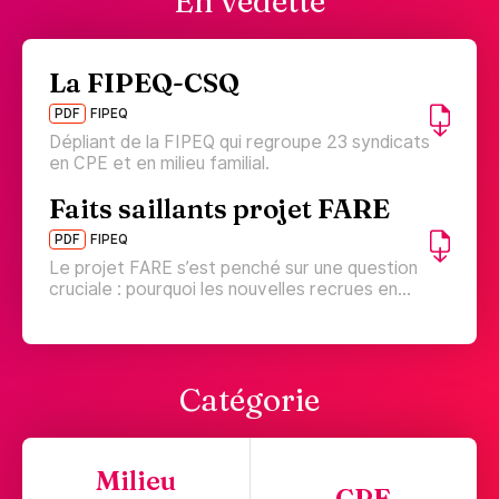
En vedette
La FIPEQ-CSQ
PDF
FIPEQ
Dépliant de la FIPEQ qui regroupe 23 syndicats
en CPE et en milieu familial.
Faits saillants projet FARE
PDF
FIPEQ
Le projet FARE s’est penché sur une question
cruciale : pourquoi les nouvelles recrues en…
Catégorie
Milieu
CPE