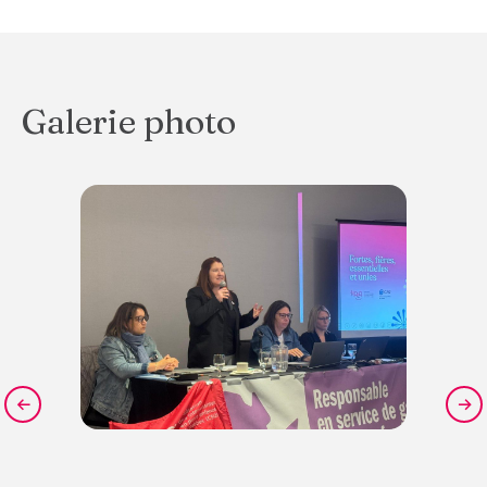
Galerie photo
←
→
PRÉCÉDENT
SU