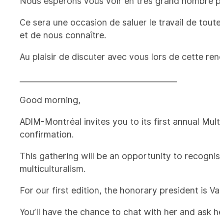
Nous espérons vous voir en très grand nombre po
Ce sera une occasion de saluer le travail de tout
et de nous connaître.
Au plaisir de discuter avec vous lors de cette ren
________________________________________
Good morning,
ADIM-Montréal invites you to its first annual Mult
confirmation.
This gathering will be an opportunity to recognis
multiculturalism.
For our first edition, the honorary president is 
You’ll have the chance to chat with her and ask 