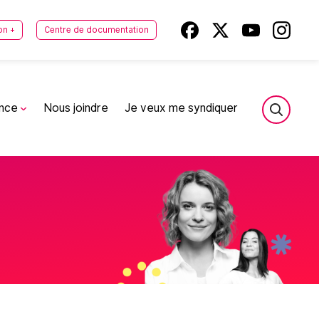
on +
Centre de documentation
ance
Nous joindre
Je veux me syndiquer