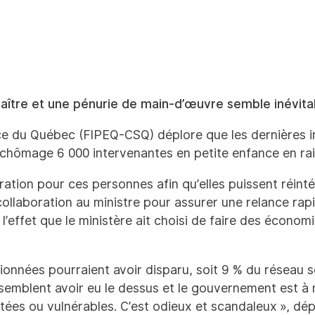
aître et une pénurie de main-d’œuvre semble inévita
e du Québec (FIPEQ-CSQ) déplore que les dernières inf
chômage 6 000 intervenantes en petite enfance en rais
ion pour ces personnes afin qu’elles puissent réintég
collaboration au ministre pour assurer une relance ra
’effet que le ministère ait choisi de faire des économi
onnées pourraient avoir disparu, soit 9 % du réseau s
emblent avoir eu le dessus et le gouvernement est à 
tées ou vulnérables. C’est odieux et scandaleux », d