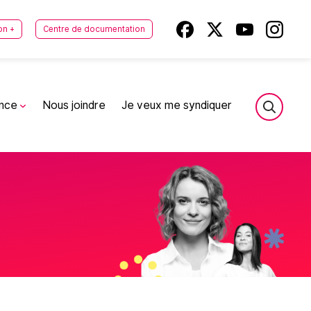
on +
Centre de documentation
ance
Nous joindre
Je veux me syndiquer