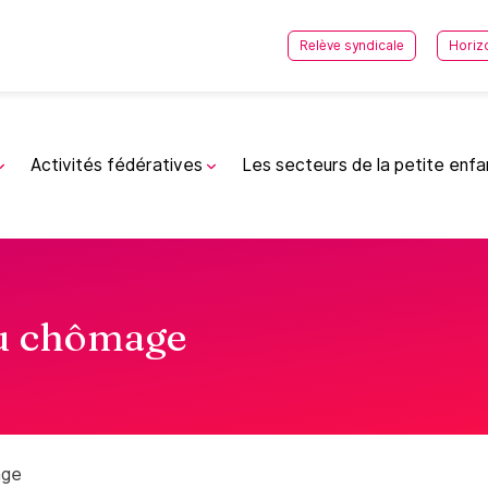
Relève syndicale
Horiz
Activités fédératives
Les secteurs de la petite enf
au chômage
age