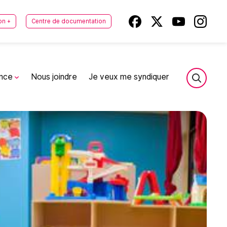
on +
Centre de documentation
ance
Nous joindre
Je veux me syndiquer